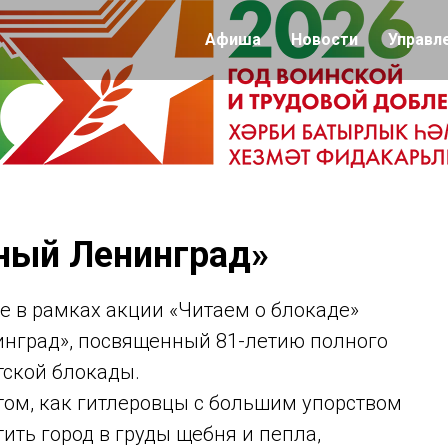
Афиша
Новости
Управл
ный Ленинград»
е в рамках акции «Читаем о блокаде»
нград», посвященный 81-летию полного
ской блокады.
том, как гитлеровцы с большим упорством
ить город в груды щебня и пепла,