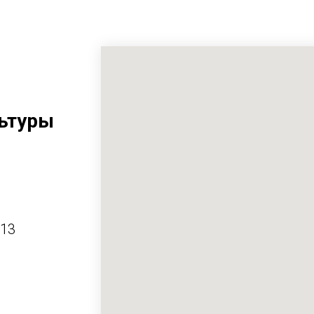
ьтуры
413