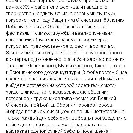
события – концертной программы, проводимой в
рамках XXIV районного фестиваля народного
творчества «Гордись, Отчизна славными сынами»,
приуроченного Году Защитника Отечества и 80-летию
Победы в Великой Отечественной войне. Этот
фестиваль – символ дружбы и взаимопонимания,
призванный объединить разные народы через
искусство, художественное слово и творчество.
Зрители смогли окунуться в атмосферу фронтового
концерта, подготовленного агитбригадой артистов из
Татарско-Челнинского, Мунайкинского, Тихоновского
и Брюшлинского домов культуры. В фойе гостям была
представлена книжная выставка - память «Память не
выйдет в отставку» на которой посетители смогли
увидеть литературно-краеведческие сборники
ветеранов и тружеников тыла - земляков Великой
Отечественной Войны. Сборник городов-героев
«Города величием сияющие», сборник «Дети-герои», а
также каждый для себя смог выбрать произведения о
войне для детей и взрослых. Порадовала глаз
выставка поделок ручной работы посвященная