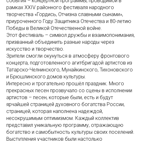
события – концертной программы, проводимой в
рамках XXIV районного фестиваля народного
творчества «Гордись, Отчизна славными сынами»,
приуроченного Году Защитника Отечества и 80-летию
Победы в Великой Отечественной войне.
Этот фестиваль – символ дружбы и взаимопонимания,
призванный объединить разные народы через
искусство и творчество.
Зрители смогли окунуться в атмосферу фронтового
концерта, подготовленного агитбригадой артистов из
Татарско-Челнинского, Мунайкинского, Тихоновского
и Брюшлинского домов культуры.
Интересно и трогательно прошёл праздник. Много
прекрасных песен прозвучало со сцены в исполнении
артистов – песен, которые были, есть и будут
ярчайшей страницей духовного богатства России,
страницей, которая наполнена надеждой,
несокрушимым оптимизмом. Каждый коллектив
представил уникальную программу, отражающую
богатство и самобытность культуры своих поселений.
Выступления участников были настолько