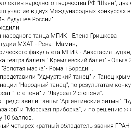
лектив народного творчества РФ "Шаян", два с
ял участие в двух Международных конкурсах в
Мы будущее России".
входили
 народного танца МГИК - Елена Гришкова ,
тудии МХАТ - Ренат Мамин,
фического факультета МГИК - Анастасия Буцан
а театра балета " Кремлёвский балет" - Ольга 
"Золотая маска"- Роман Бородин.
представили "Удмуртский танец" и Танец крым
нации "Народный танец", по результатам конк
еат 1 степени" и "Лауреат 2 степени".
 представили танцы: "Аргентинские ритмы", "Бу
заков" и "Морская приборка", и по решению ж
 10 баллов.
ный четырех кратный обладатель звания ГРАН