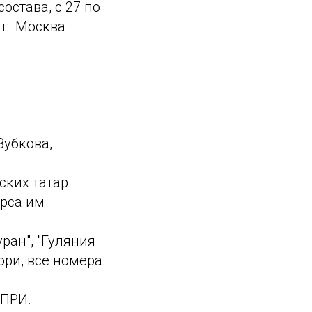
остава, с 27 по
 г. Москва
,
Зубкова,
ских татар
урса им
ран", "Гуляния
юри, все номера
 ПРИ.