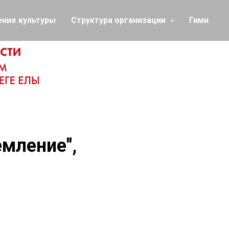
ение культуры
Структура организации
Гимн
емление",