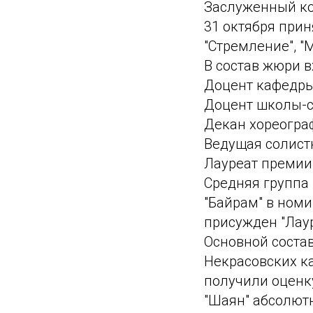
Заслуженный кол
31 октября прин
"Стремление", "
В состав жюри 
Доцент кафедры
Доцент школы-с
Декан хореогра
Ведущая солистк
Лауреат премии 
Средняя группа 
"Байрам" в номи
присужден "Лаур
Основной состав
Некрасовских ка
получили оценку
"Шаян" абсолют