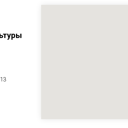
ьтуры
413