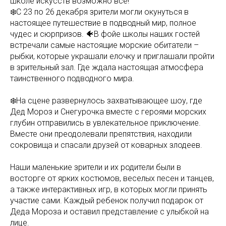
школе искусств возможно все!
❄️С 23 по 26 декабря зрители могли окунуться в
настоящее путешествие в подводный мир, полное
чудес и сюрпризов. 🐠В фойе школы наших гостей
встречали самые настоящие морские обитатели –
рыбки, которые украшали елочку и приглашали пройти
в зрительный зал. Где ждала настоящая атмосфера
таинственного подводного мира.
❄️На сцене развернулось захватывающее шоу, где
Дед Мороз и Снегурочка вместе с героями морских
глубин отправились в увлекательное приключение.
Вместе они преодолевали препятствия, находили
сокровища и спасали друзей от коварных злодеев.
Наши маленькие зрители и их родители были в
восторге от ярких костюмов, веселых песен и танцев,
а также интерактивных игр, в которых могли принять
участие сами. Каждый ребенок получил подарок от
Деда Мороза и оставил представление с улыбкой на
лице.