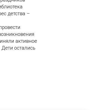
иблиотека
ес детства –
провести
 возникновения
риняли активное
. Дети остались