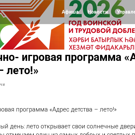
Афиша
Новости
Управл
но- игровая программа «
– лето!»
ЧИ
овая программа «Адрес детства – лето!»
ый день: лето открывает свои солнечные двери
мы отмечаем один из самых добрых и светлых 