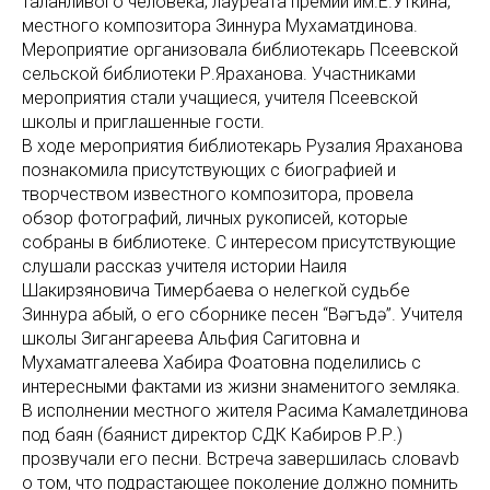
таланливого человека, лауреата премии им.Е.Уткина,
местного композитора Зиннура Мухаматдинова.
Мероприятие организовала библиотекарь Псеевской
сельской библиотеки Р.Яраханова. Участниками
мероприятия стали учащиеся, учителя Псеевской
школы и приглашенные гости.
В ходе мероприятия библиотекарь Рузалия Яраханова
познакомила присутствующих с биографией и
творчеством известного композитора, провела
обзор фотографий, личных рукописей, которые
собраны в библиотеке. С интересом присутствующие
слушали рассказ учителя истории Наиля
Шакирзяновича Тимербаева о нелегкой судьбе
Зиннура абый, о его сборнике песен “Вәгъдә”. Учителя
школы Зигангареева Альфия Сагитовна и
Мухаматгалеева Хабира Фоатовна поделились с
интересными фактами из жизни знаменитого земляка.
В исполнении местного жителя Расима Камалетдинова
под баян (баянист директор СДК Кабиров Р.Р.)
прозвучали его песни. Встреча завершилась словаvb
о том, что подрастающее поколение должно помнить