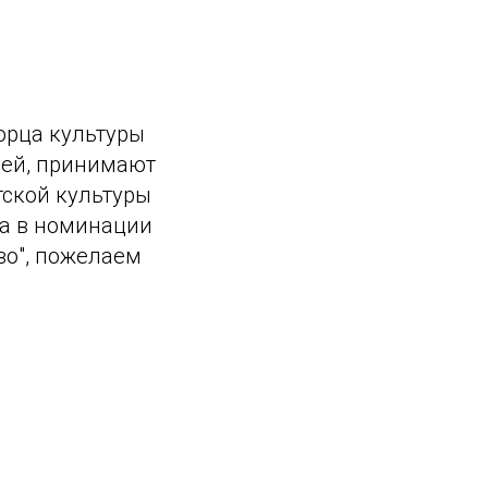
орца культуры
лей, принимают
тской культуры
ва в номинации
во", пожелаем