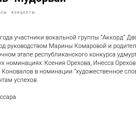
РСЫ
КОНЦЕРТЫ
 года участники вокальной группы "Аккорд" Дв
 под руководством Марины Комаровой и родите
очном этапе республиканского конкурса удмур
ух номинациях: Ксения Орехова, Инесса Орехо
в Коновалов в номинации "художественное сло
там успехов.
ассара