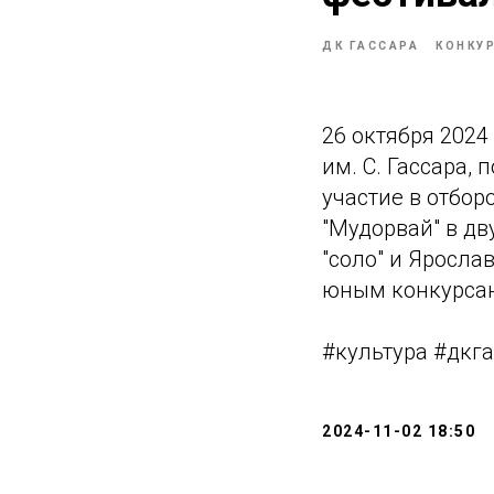
ДК ГАССАРА
КОНКУ
26 октября 2024
им. С. Гассара,
участие в отбор
"Мудорвай" в дв
"соло" и Яросла
юным конкурсан
#культура #дкг
2024-11-02 18:50