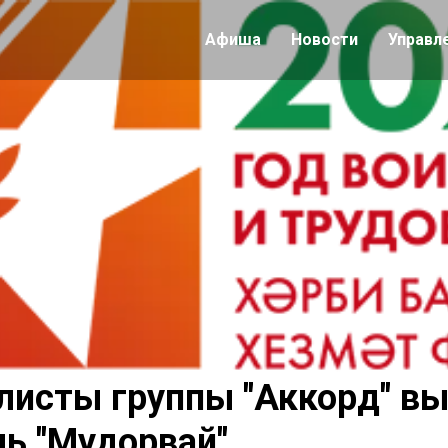
Афиша
Новости
Управл
исты группы "Аккорд" вы
ь "Мудорвай"