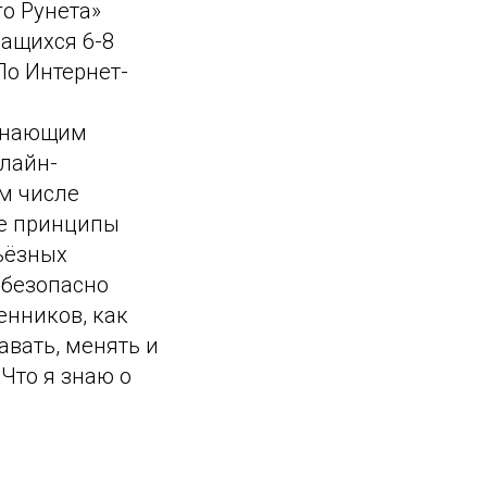
о Рунета»
чащихся 6-8
По Интернет-
чинающим
нлайн-
ом числе
ые принципы
ьёзных
 безопасно
енников, как
вать, менять и
«Что я знаю о