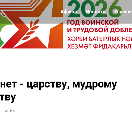
Афиша
Новости
Управл
нет - царству, мудрому
тву
И
ИГРЫ