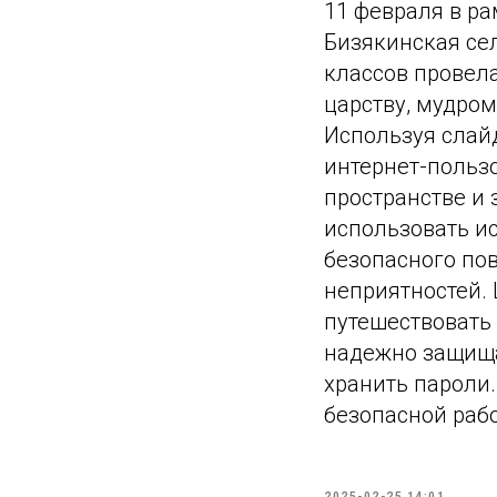
11 февраля в р
Бизякинская се
классов провела
царству, мудром
Используя слай
интернет-пользо
пространстве и 
использовать и
безопасного по
неприятностей.
путешествовать 
надежно защища
хранить пароли.
безопасной рабо
2025-02-25 14:01