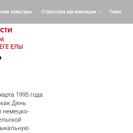
ение культуры
Структура организации
Гимн
ь
марта 1995 года
 как День
и немецко-
ельской
узыкальную