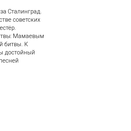
за Сталинград.
стве советских
естёр.
итвы: Мамаевым
й битвы. К
ы достойный
песней