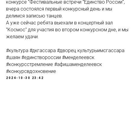
конкурсе "Фестивальные встречи "Единство России",
вчера состоялся первый конкурсный день и мы
делимся записью танцев.
А уже сейчас ребята выехали в концертный зал
"Космос" для участия во втором конкурсном дне, и мы
желаем удачи.
#культура #дкгассара #дворец культурыимсгассара
#шаян #единствороссии #менделеевск
#конкурсстремление #афишаменделеевск
#конкурсвдохновение
2024-10-30 23:42