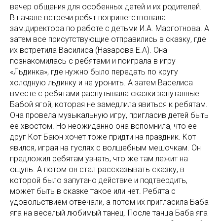
вечер общения для особенных детей и их родителей.
В начале встречи ребят поприветствовала
зам.директора по работе с детьми И.А. Марготнова. А
затем все присутствующие отправились в сказку, где
их встретила Василиса (Назарова Е.А). Она
познакомилась с ребятами и поиграла в игру
«Льдинка», где нужно было передать по кругу
холодную льдинку и не уронить. А затем Васелиса
вместе с ребятами распутывала сказки запутанные
Бабой ягой, которая не замедлила явиться к ребятам.
Она провела музыкальную игру, пригласив детей быть
ее хвостом. Но неожиданно она вспомнила, что ее
друг Кот Баюн хочет тоже придти на праздник. Кот
явился, играя на гуслях с волшебным мешочкам. Он
предложил ребятам узнать, что же там лежит на
ощупь. А потом он стал рассказывать сказку, в
которой было запутано действие и подтвердить,
может быть в сказке такое или нет. Ребята с
удовольствием отвечали, а потом их пригласила Баба
яга на веселый любимый танец. После танца Баба яга