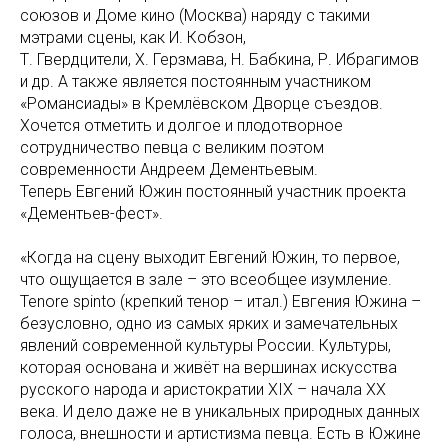
союзов и Доме кино (Москва) наряду с такими
мэтрами сцены, как И. Кобзон,
Т. Гвердцители, Х. Герзмава, Н. Бабкина, Р. Ибрагимов
и др. А также является постоянным участником
«Романсиады» в Кремлёвском Дворце съездов.
Хочется отметить и долгое и плодотворное
сотрудничество певца с великим поэтом
современности Андреем Дементьевым.
Теперь Евгений Южин постоянный участник проекта
«Дементьев-фест».
«Когда на сцену выходит Евгений Южин, то первое,
что ощущается в зале – это всеобщее изумление.
Tenore spinto (крепкий тенор – итал.) Евгения Южина –
безусловно, одно из самых ярких и замечательных
явлений современной культуры России. Культуры,
которая основана и живёт на вершинах искусства
русского народа и аристократии XIX – начала XX
века. И дело даже не в уникальных природных данных
голоса, внешности и артистизма певца. Есть в Южине