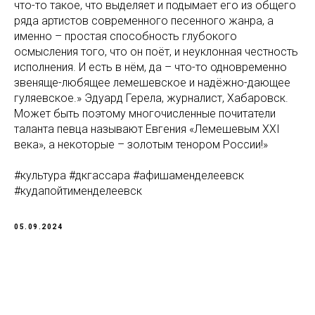
что-то такое, что выделяет и подымает его из общего
ряда артистов современного песенного жанра, а
именно – простая способность глубокого
осмысления того, что он поёт, и неуклонная честность
исполнения. И есть в нём, да – что-то одновременно
звеняще-любящее лемешевское и надёжно-дающее
гуляевское.» Эдуард Герела, журналист, Хабаровск.
Может быть поэтому многочисленные почитатели
таланта певца называют Евгения «Лемешевым XXI
века», а некоторые – золотым тенором России!»
#культура #дкгассара #афишаменделеевск
#кудапойтименделеевск
05.09.2024