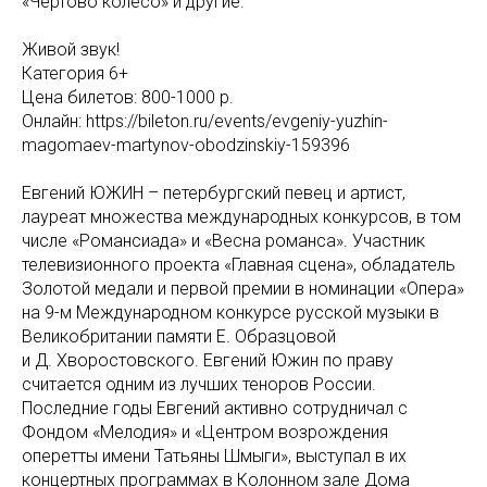
«Чертово колесо» и другие.
Живой звук!
Категория 6+
Цена билетов: 800-1000 р.
Онлайн: https://bileton.ru/events/evgeniy-yuzhin-
magomaev-martynov-obodzinskiy-159396
Евгений ЮЖИН – петербургский певец и артист,
лауреат множества международных конкурсов, в том
числе «Романсиада» и «Весна романса». Участник
телевизионного проекта «Главная сцена», обладатель
Золотой медали и первой премии в номинации «Опера»
на 9-м Международном конкурсе русской музыки в
Великобритании памяти Е. Образцовой
и Д. Хворостовского. Евгений Южин по праву
считается одним из лучших теноров России.
Последние годы Евгений активно сотрудничал с
Фондом «Мелодия» и «Центром возрождения
оперетты имени Татьяны Шмыги», выступал в их
концертных программах в Колонном зале Дома