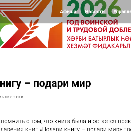
Афиша
Новости
Управл
нигу – подари мир
ИБЛИОТЕКИ
помнить о том, что книга была и остается пр
 дарения книг «Подари книгу – подари мир» п