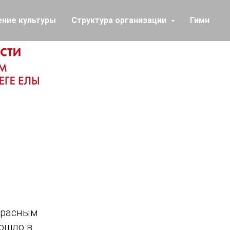
ение культуры
Структура организации
Гимн
екрасным
рошло в