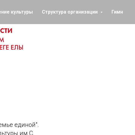
ение культуры
Структура организации
Гимн
емье единой".
ьтуры им С.