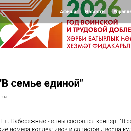
Афиша
Новости
Управл
"В семье единой"
РТЫ
Т г. Набережные челны состоялся концерт "В с
кие номера коллективов и солистов Дворца кул