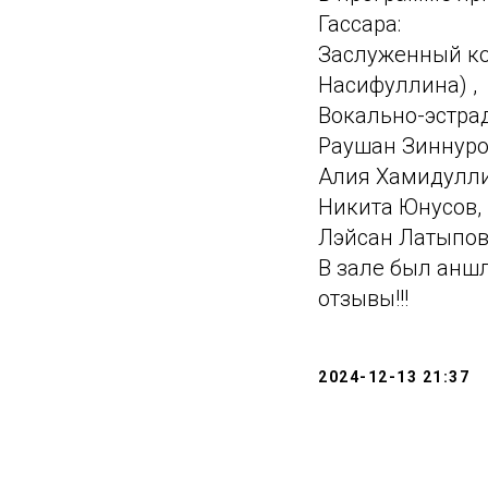
Гассара:
Заслуженный ко
Насифуллина) ,
Вокально-эстрад
Раушан Зиннуро
Алия Хамидулли
Никита Юнусов,
Лэйсан Латыпов
В зале был анш
отзывы!!!
2024-12-13 21:37