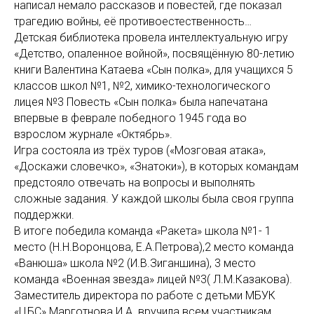
написал немало рассказов и повестей, где показал
трагедию войны, её противоестественность…
Детская библиотека провела интеллектуальную игру
«Детство, опаленное войной», посвящённую 80-летию
книги Валентина Катаева «Сын полка», для учащихся 5
классов школ №1, №2, химико-технологического
лицея №3 Повесть «Сын полка» была напечатана
впервые в феврале победного 1945 года во
взрослом журнале «Октябрь».
Игра состояла из трёх туров («Мозговая атака»,
«Доскажи словечко», «Знатоки»), в которых командам
предстояло отвечать на вопросы и выполнять
сложные задания. У каждой школы была своя группа
поддержки.
В итоге победила команда «Ракета» школа №1- 1
место (Н.Н.Воронцова, Е.А.Петрова),2 место команда
«Ванюша» школа №2 (И.В.Зиганшина), 3 место
команда «Военная звезда» лицей №3( Л.М.Казакова).
Заместитель директора по работе с детьми МБУК
«ЦБС» Марготнова И.А. вручила всем участникам