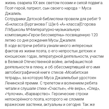
жизнь озарила XX век светом поэзии и силой подвига.
Поэт-герой, патриот, сын своего народа – Муса
Джалиль.
Сотрудники Детской библиотеки провели для ребят 9
«Б»класса (Бурганова Г.Ш)и 6 «А» класса(Егорова
Л.М)школы №4литературно-музыкальную
композицию«Герои бессмертны» посвященную 120
летию со дня рождения Мусы Джалиля.
В ходе встречи ребята узнали много интересных
фактов из жизни поэта, о его непростых детских и
юношеских годах, литературной деятельности, участии
в Великой Отечественной войне, антифашисткой
деятельности в плену, и об обессмертившей его имя
автобиографичной книге стихов «Моабитская
тетрадь», за которую Муса Джалильбыл удостоен
Ленинской премии. С трепетом и волнением ребята
читали и слушали стихи «Счастье», «Не верь», «След»,
«Чулочки», «Варварство». Героические строки
непокорённого поэта, которого не сломили
вражеские застенки, актуальны и сегодня. Так же