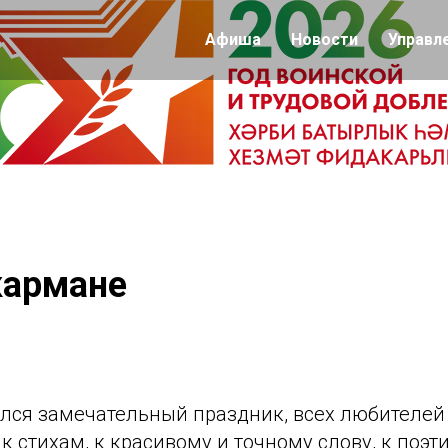
Афиша
Новости
Управл
кармане
И
ался замечательный праздник, всех любителей 
 стихам, к красивому и точному слову, к поэ