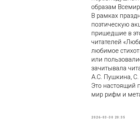
образам Всемир
В рамках празд
поэтическую акц
пришедшие в это
читателей «Люби
любимое стихот
или пользовали
зачитывала чит
А.С. Пушкина, С.
Это настоящий п
мир рифм и мет
2026-03-30 20:35