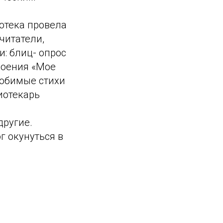
отека провела
читатели,
: блиц- опрос
роения «Мое
любимые стихи
иотекарь
другие.
г окунуться в