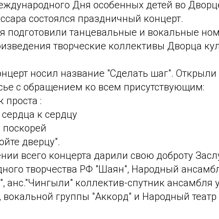
еждународного Дня особенных детей во Дворц
ассара состоялся праздничный концерт.
я подготовили танцевальные и вокальные ном
оизведения творческие коллективы Дворца ку
нцерт носил название "Сделать шаг". Открыли
ье с обращением ко всем присутствующим:
к проста :
 сердца к сердцу
е поскорей
ойте дверцу".
ении всего концерта дарили свою доброту Зас
дного творчества РФ "Шаян", Народный ансамб
", анс."Чингыли" коллектив-спутник ансамбля 
, вокальной группы "Аккорд" и Народный теат