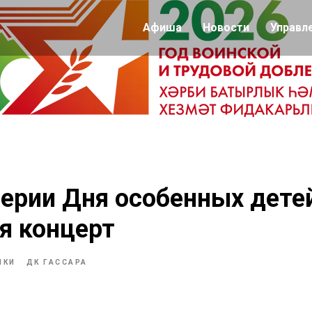
Афиша
Новости
Управл
ерии Дня особенных дете
я концерт
ИКИ
ДК ГАССАРА