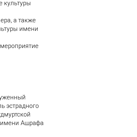
е культуры
ера, а также
льтуры имени
 мероприятие
луженный
ль эстрадного
удмуртской
р имени Ашрафа