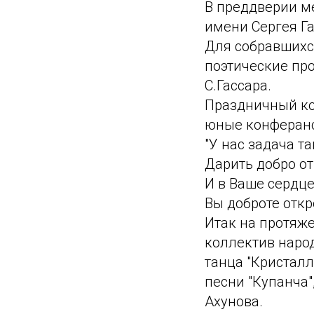
В преддверии м
имени Сергея Г
Для собравшихс
поэтические пр
С.Гассара.
Праздничный ко
юные конферанс
"У нас задача та
Дарить добро от
И в Ваше сердц
Вы доброте откр
Итак на протяж
коллектив наро
танца "Кристалл
песни "Купанча"
Ахунова.