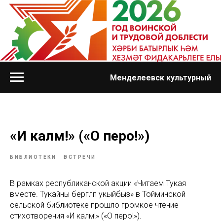
Менделеевск культурный
«И каләм!» («О перо!»)
БИБЛИОТЕКИ
ВСТРЕЧИ
В рамках республиканской акции «Читаем Тукая
вместе. Тукайны бергәләп укыйбыз» в Тойминской
сельской библиотеке прошло громкое чтение
стихотворения «И каләм!» («О перо!»).