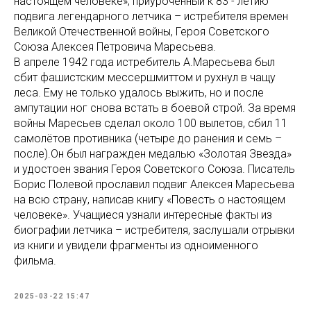
настоящем человеке», приуроченный к 83 - летию
подвига легендарного летчика – истребителя времен
Великой Отечественной войны, Героя Советского
Союза Алексея Петровича Маресьева.
В апреле 1942 года истребитель А.Маресьева был
сбит фашистским мессершмиттом и рухнул в чащу
леса. Ему не только удалось выжить, но и после
ампутации ног снова встать в боевой строй. За время
войны Маресьев сделал около 100 вылетов, сбил 11
самолётов противника (четыре до ранения и семь –
после).Он был награжден медалью «Золотая Звезда»
и удостоен звания Героя Советского Союза. Писатель
Борис Полевой прославил подвиг Алексея Маресьева
на всю страну, написав книгу «Повесть о настоящем
человеке». Учащиеся узнали интересные факты из
биографии летчика – истребителя, заслушали отрывки
из книги и увидели фрагменты из одноименного
фильма.
2025-03-22 15:47