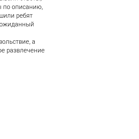
ы по описанию,
шили ребят
неожиданный
ольствие, а
ое развлечение