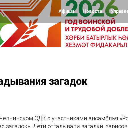
Афиша
Новости
Управл
адывания загадок
т.Челнинском СДК с участниками ансамблья «Р
с загадок». Дети отгадывали загадки, зарисо