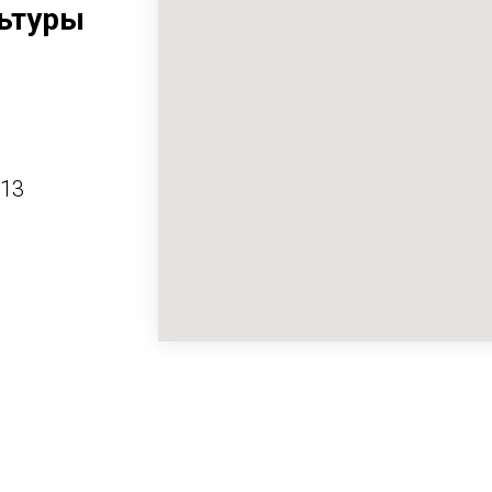
ьтуры
413