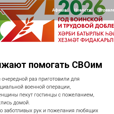
Афиша
Новости
Управл
олжают помогать СВОим
 очередной раз приготовили для
ециальной военной операции,
енщины пекут гостинцы с пожеланием,
улись домой.
о заботливых рук и пожелания любящих