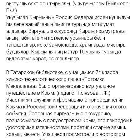
виртуаль сәяхәт оештырылды. (укытучылары Гыйләҗева
Г.Ф.)
Укучылар Кырымның Россия Федерациясенә кушылуы
һәм әлеге вакыйганың әһәмияте турында мәгълүмат
алдылар. Виртуаль экскурсиядә Кырым ярымутравы,
аның табигате һәм истәлекле урыннары белән
таныштылар, иске замокларда, храмнарда, мәчетләрдә
булдылар. Кырымның иң матур 10 урыны турында
видеоязма карап, сокландылар.
В Татарской библиотеке, с учащимися 7г класса
химико-технологического лицея «Потомки
Менделеева» было организовано виртуальное
путешествие в Крым. (педагог Гилязова Г.Ф.)
Участники получили информацию о присоединении
Крыма к Российской Федерации и о значении этого
события. Совершая виртуальную экскурсию,
познакомились с полуостровом Крым, его природой и
достопримечательностями, посетили старые замки,
храмы, мечети. Учащиеся посмотрели с восторгом