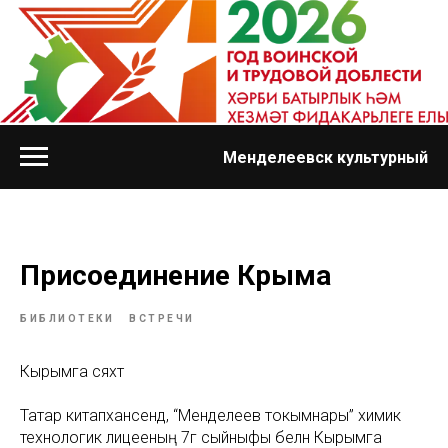
Менделеевск культурный
Присоединение Крыма
БИБЛИОТЕКИ
ВСТРЕЧИ
Кырымга сәяхәт
Татар китапханәсендә, “Менделеев токымнары” химик
технологик лицееның 7г сыйныфы белән Кырымга