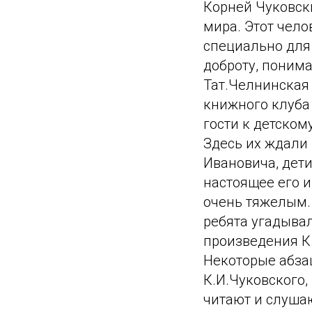
Корней Чуковски
мира. Этот чело
специально для 
доброту, понима
Тат.Челнинская
книжного клуба
гости к детско
Здесь их ждали
Ивановича, дет
настоящее его и
очень тяжелым.
ребята угадыва
произведения К.
Некоторые абза
К.И.Чуковского,
читают и слушаю