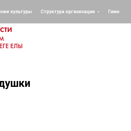
ение культуры
Структура организации
Гимн
едушки