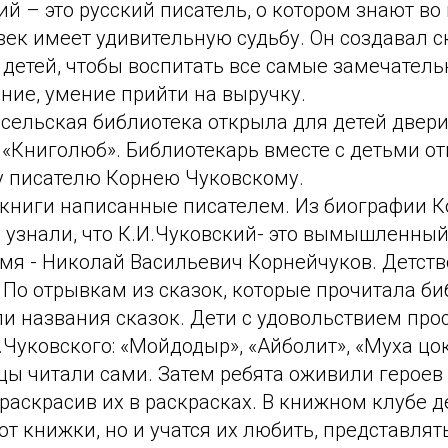
й – это русский писатель, о котором знают во
век имеет удивительную судьбу. Он создавал с
детей, чтобы воспитать все самые замечатель
ние, умение прийти на выручку.
 сельская библиотека открыла для детей двер
 «Книголюб». Библиотекарь вместе с детьми о
му писателю Корнею Чуковскому.
 книги написанные писателем. Из биографии 
и узнали, что К.И.Чуковский- это вымышленны
мя - Николай Васильевич Корнейчуков. Детств
 По отрывкам из сказок, которые прочитала б
ли названия сказок. Дети с удовольствием пр
Чуковского: «Мойдодыр», «Айболит», «Муха цок
цы читали сами. Затем ребята оживили героев
 раскрасив их в раскрасках. В книжном клубе д
т книжки, но и учатся их любить, представлят