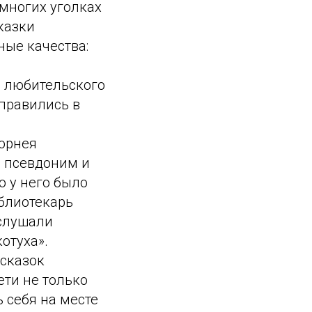
 многих уголках
казки
ные качества:
и любительского
тправились в
Корнея
й псевдоним и
о у него было
иблиотекарь
ослушали
отуха».
 сказок
ети не только
ь себя на месте