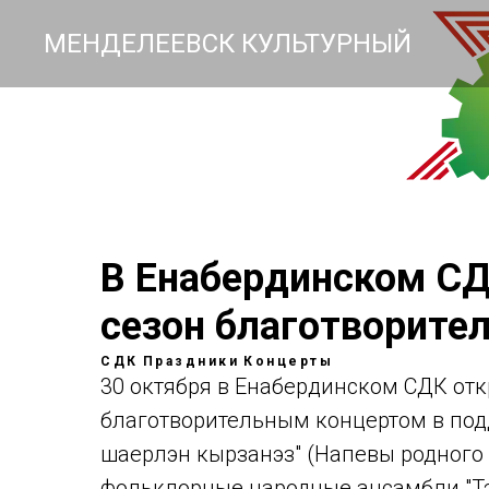
МЕНДЕЛЕЕВСК КУЛЬТУРНЫЙ
В Енабердинском СД
сезон благотворите
СДК
Праздники
Концерты
30 октября в Енабердинском СДК отк
благотворительным концертом в под
шаерлэн кырзанэз" (Напевы родного 
фольклорные народные ансамбли "Тэ