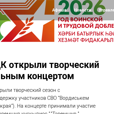
Афиша
Новости
Управл
К открыли творческий
льным концертом
рыли творческий сезон с
держку участников СВО "Вордиськем
края"). На концерте принимали участие
ремшур кускылиос ","Тэремшур ",