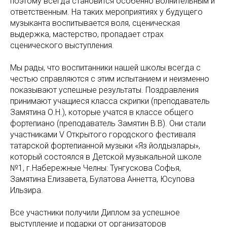
поэтому всегда становится особенно волнительным и
ответственным. На таких мероприятиях у будущего
музыканта воспитывается воля, сценическая
выдержка, мастерство, пропадает страх
сценического выступления.
Мы рады, что воспитанники нашей школы всегда с
честью справляются с этим испытанием и неизменно
показывают успешные результаты. Поздравления
принимают учащиеся класса скрипки (преподаватель
Замятина О.Н.), которые учатся в классе общего
фортепиано (преподаватель Замятин В.В). Они стали
участниками V Открытого городского фестиваля
татарской фортепианной музыки «Яз йолдызлары»,
который состоялся в Детской музыкальной школе
№1, г.Набережные Челны: Тунгускова Софья,
Замятина Елизавета, Булатова Аннетта, Юсупова
Ильзира.
Все участники получили Диплом за успешное
выступление и подарки от организаторов